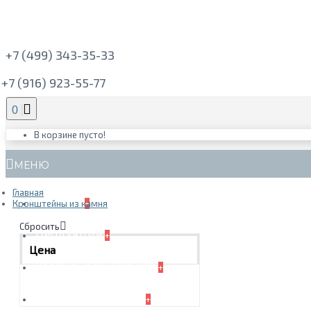
+7 (499) 343-35-33
+7 (916) 923-55-77
0
В корзине пусто!
МЕНЮ
Главная
ГЛАВНАЯ
Кронштейны из камня
+
Сбросить
ПРОДУКЦИЯ
+
Цена
КАМЕНЬ В ИНТЕРЬЕРЕ
+
ДИЗАЙН И МОНТАЖ
+