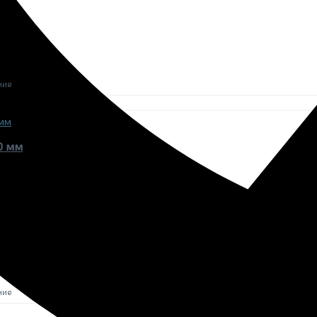
ние
0 мм
ние