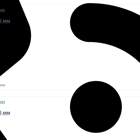
0 мм
ние
0 мм