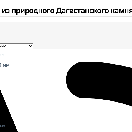
из природного Дагестанского камня
0 мм
ние