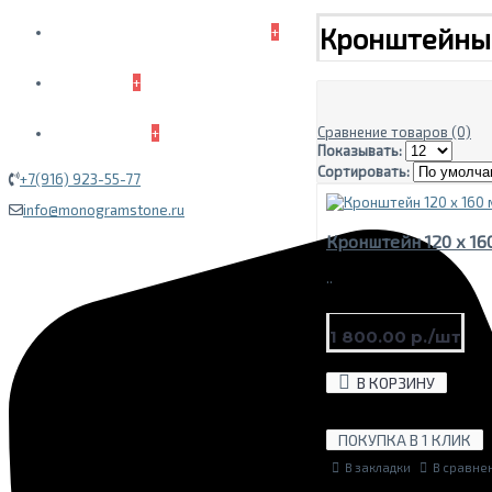
ДАГЕСТАНСКИЙ КАМЕНЬ
Кронштейны 
+
ГАЛЕРЕЯ
+
КОНТАКТЫ
Сравнение товаров (0)
+
Показывать:
Сортировать:
+7(916) 923-55-77
info@monogramstone.ru
Кронштейн 120 х 16
..
1 800.00 р./шт
В КОРЗИНУ
ПОКУПКА В 1 КЛИК
В закладки
В сравне