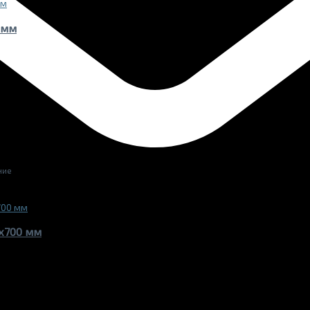
 мм
ние
х700 мм