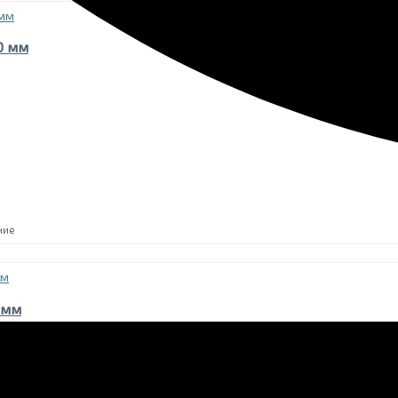
0 мм
ние
 мм