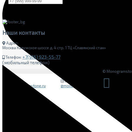
Наши
контакты
Адрес:
Москва Калужское шоссе д. 4 стр. 1 ТЦ «Славянский стан»
+7(916) 923-55-77
Телефон:
(мобильный телефон)
© Monogramston
E-mail
Instagram
info@monogramstone.ru
@monogramstone