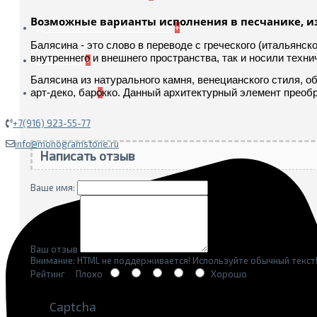
Возможные варианты исполнения в песчанике, из
ДАГЕСТАНСКИЙ КАМЕНЬ
+
Балясина - это слово в переводе с греческого (итальянс
внутреннего и внешнего пространства, так и носили техн
ГАЛЕРЕЯ
+
Балясина из натурального камня, венецианского стиля, 
КОНТАКТЫ
арт-деко, барокко. Данный архитектурный элемент преоб
+
+7(916) 923-55-77
info@monogramstone.ru
Написать отзыв
Ваше имя:
Ваш отзыв
Внимание:
HTML не поддерживается! Используйте обычный текст
Рейтинг
Плохо
Хорошо
Captcha